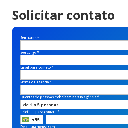
Solicitar contato
Seu nome:*
Seu cargo:*
Email para contato:*
Nome da agência:*
Quantas de pessoas trabalham na sua agência?*
Telefone para contato:*
Deixe sua mensagem: